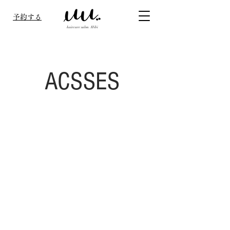
予約する
haircare salon Hibi
ACSSES